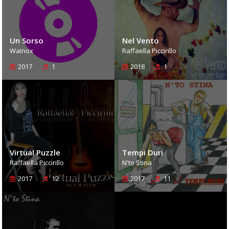
Un Sorso
Nel Vento
Wainox
Raffaella Piccirillo
2017
1
2018
1
Virtual Puzzle
Tempi Duri
Raffaella Piccirillo
N'to Stina
2017
12
2017
11