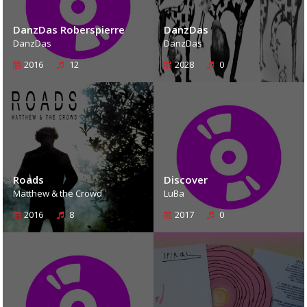
DanzDas Roberspierre
DanzDas
DanzDas
DanzDas
2016
12
2028
0
Roads
Discover
Matthew & the Crowd
LuBa
2016
8
2017
0