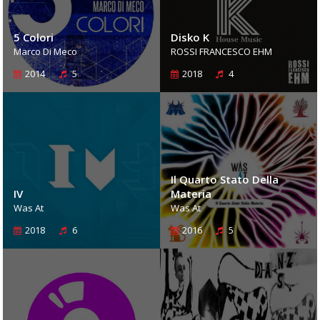
5 Colori
Disko K
Marco Di Meco
ROSSI FRANCESCO EHM
2014
5
2018
4
Il Quarto Stato Della
IV
Materia
Was At
Was At
2018
6
2016
5