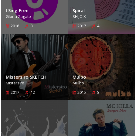
I Sing Free
Spiral
Gloria Zagato
SHIJO X
2016
3
2017
4
Mistersiro SKETCH
Mulbö
Mistersiro
Mulbö
2017
12
2015
8