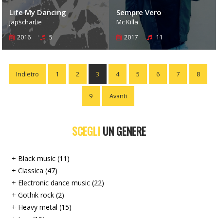
Life My Dancing
Sempre Vero
japscharlie
Mc Killa
2016
5
2017
11
Indietro
1
2
3
4
5
6
7
8
9
Avanti
SCEGLI
UN GENERE
+ Black music (11)
+ Classica (47)
+ Electronic dance music (22)
+ Gothik rock (2)
+ Heavy metal (15)