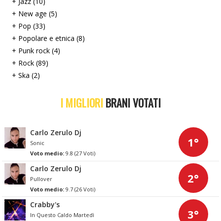
+ Jazz (10)
+ New age (5)
+ Pop (33)
+ Popolare e etnica (8)
+ Punk rock (4)
+ Rock (89)
+ Ska (2)
I MIGLIORI
BRANI VOTATI
Carlo Zerulo Dj
1°
Sonic
Voto medio:
9.8 (27 Voti)
Carlo Zerulo Dj
2°
Pullover
Voto medio:
9.7 (26 Voti)
Crabby's
3°
In Questo Caldo Martedì