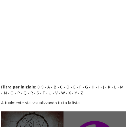
Filtra per iniziale:
0_9
-
A
-
B
-
C
-
D
-
E
-
F
-
G
-
H
-
I
-
J
-
K
-
L
-
M
-
N
-
O
-
P
-
Q
-
R
-
S
-
T
-
U
-
V
-
W
-
X
-
Y
-
Z
Attualmente stai visualizzando tutta la lista