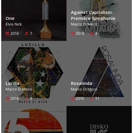
Against Capitalism:
One
Première Symphonie
Elvis Nick
Marco Di Meco
2016
7
2018
3
Lucilla
Rosalinda
Marco Di Meco
Marco Di Meco
2016
9
2015
11