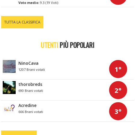
Voto medio:
9.3 (19 Voti)
TUTTA LA CLASSIFICA
UTENTI
PIÙ POPOLARI
NinoCava
1°
1207 Brani votati
thorobreds
2°
690 Brani votati
Acredine
3°
666 Brani votati