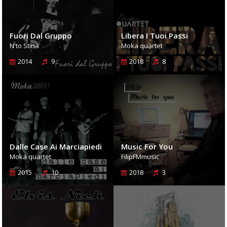
Fuori Dal Gruppo
Libera I Tuoi Passi
N'to Stina
Moka quartet
2014
9
2018
8
Dalle Case Ai Marciapiedi
Music For You
Moka quartet
FilipFMmusic
2015
10
2018
3