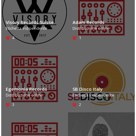
Visory Records Suisse
Adam Records
Etichetta indipendente
Distribuzione online
4
1
Egemonia Records
SB Disco Italy
Distribuzione online
Etichetta indipendente
3
2