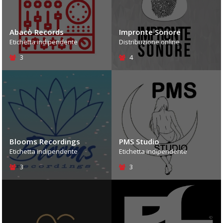
Abacò Records
Impronte Sonore
Etichetta indipendente
Distribuzione online
3
4
Blooms Recordings
PMS Studio
Etichetta indipendente
Etichetta indipendente
3
3