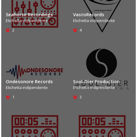
Seahorse Recordings
VastoRecords
Etichetta indipendente
Etichetta indipendente
2
4
Ondesonore Records
Soul-Dier Production
Etichetta indipendente
Etichetta indipendente
1
3