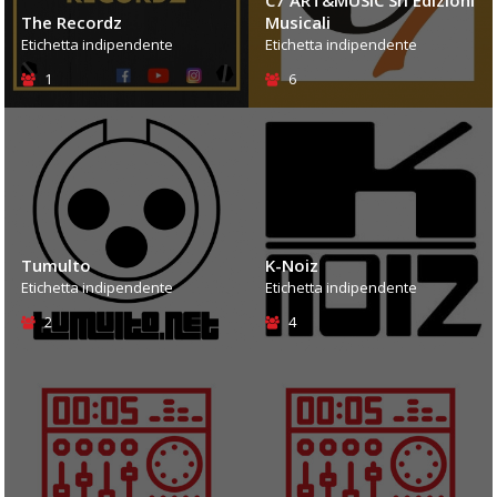
The Recordz
Musicali
Etichetta indipendente
Etichetta indipendente
1
6
Tumulto
K-Noiz
Etichetta indipendente
Etichetta indipendente
2
4