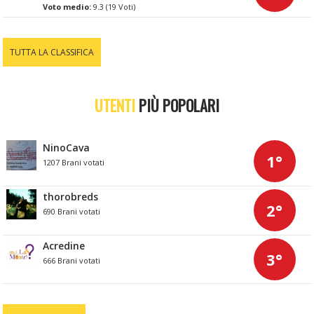
Voto medio:
9.3 (19 Voti)
TUTTA LA CLASSIFICA
UTENTI
PIÙ POPOLARI
NinoCava
1°
1207 Brani votati
thorobreds
2°
690 Brani votati
Acredine
3°
666 Brani votati