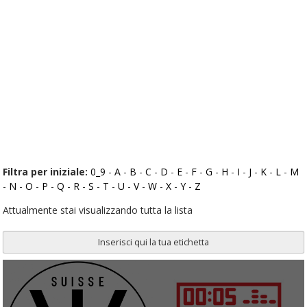
Filtra per iniziale:
0_9
-
A
-
B
-
C
-
D
-
E
-
F
-
G
-
H
-
I
-
J
-
K
-
L
-
M
-
N
-
O
-
P
-
Q
-
R
-
S
-
T
-
U
-
V
-
W
-
X
-
Y
-
Z
Attualmente stai visualizzando tutta la lista
Inserisci qui la tua etichetta