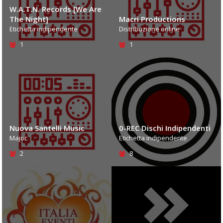
W.A.T.N. Records [We Are
The Night]
Macrì Productions
Etichetta indipendente
Distribuzione online
1
1
Nuova Santelli Music
0-REC Dischi Indipendenti
Major
Etichetta indipendente
2
8