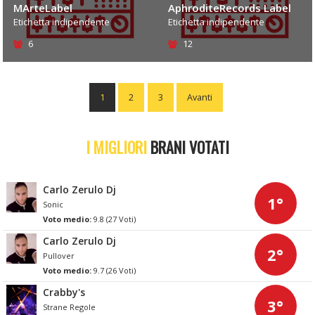
MArteLabel
AphroditeRecords Label
Etichetta indipendente
Etichetta indipendente
6
12
1
2
3
Avanti
I MIGLIORI
BRANI VOTATI
Carlo Zerulo Dj
1°
Sonic
Voto medio:
9.8 (27 Voti)
Carlo Zerulo Dj
2°
Pullover
Voto medio:
9.7 (26 Voti)
Crabby's
3°
Strane Regole