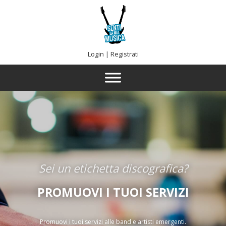
Login
|
Registrati
Sei un etichetta discografica?
PROMUOVI I TUOI SERVIZI
Promuovi i tuoi servizi alle band e artisti emergenti.
Utilizza il form di ricerca per trovare l'etichetta più adatta alla tua musica.