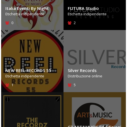
Italia Eventi By Night
FUTURA Studio
Etichetta indipendente
Etichetta indipendente
0
2
NEW REEL RECORDS 55
Silver Records
Etichetta indipendente
Distribuzione online
1
5
C7 ART&MUSIC Srl Edizioni