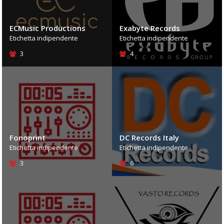
ECMusic Productions
Exabyte Records
Etichetta indipendente
Etichetta indipendente
3
4
Fonoprint
DC Records Italy
Etichetta indipendente
Etichetta indipendente
3
6