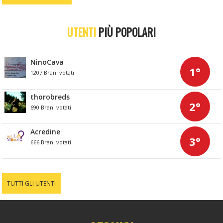
UTENTI
PIÙ POPOLARI
NinoCava
1°
1207 Brani votati
thorobreds
2°
690 Brani votati
Acredine
3°
666 Brani votati
TUTTI GLI UTENTI