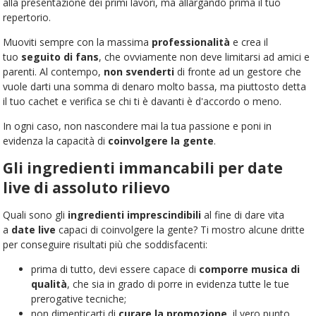
alla presentazione dei primi lavori, ma allargando prima il tuo
repertorio.
Muoviti sempre con la massima
professionalità
e crea il
tuo
seguito di fans
, che ovviamente non deve limitarsi ad amici e
parenti. Al contempo,
non svenderti
di fronte ad un gestore che
vuole darti una somma di denaro molto bassa, ma piuttosto detta
il tuo cachet e verifica se chi ti è davanti è d'accordo o meno.
In ogni caso, non nascondere mai la tua passione e poni in
evidenza la capacità di
coinvolgere la gente
.
Gli ingredienti immancabili per date
live di assoluto rilievo
Quali sono gli
ingredienti imprescindibili
al fine di dare vita
a
date live
capaci di coinvolgere la gente? Ti mostro alcune dritte
per conseguire risultati più che soddisfacenti:
prima di tutto, devi essere capace di
comporre musica di
qualità
, che sia in grado di porre in evidenza tutte le tue
prerogative tecniche;
non dimenticarti di
curare la promozione
, il vero punto