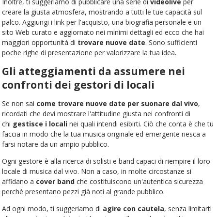
Inoltre, ti suggeriamo di pubblicare una serie di
videolive
per
creare la giusta atmosfera, mostrando a tutti le tue capacità sul
palco. Aggiungi i link per l'acquisto, una biografia personale e un
sito Web curato e aggiornato nei minimi dettagli ed ecco che hai
maggiori opportunità di
trovare nuove date
. Sono sufficienti
poche righe di presentazione per valorizzare la tua idea.
Gli atteggiamenti da assumere nei
confronti dei gestori di locali
Se non sai
come trovare nuove date per suonare dal vivo
,
ricordati che devi mostrare l'attitudine giusta nei confronti di
chi
gestisce i locali
nei quali intendi esibirti. Ciò che conta è che tu
faccia in modo che la tua musica originale ed emergente riesca a
farsi notare da un ampio pubblico.
Ogni gestore è alla ricerca di solisti e band capaci di riempire il loro
locale di musica dal vivo. Non a caso, in molte circostanze si
affidano a
cover band
che costituiscono un'autentica sicurezza
perché presentano pezzi già noti al grande pubblico.
Ad ogni modo, ti suggeriamo di
agire con cautela
, senza limitarti