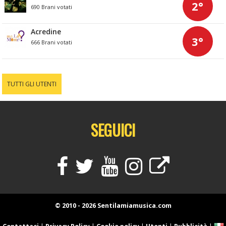
2°
690 Brani votati
Acredine
3°
666 Brani votati
TUTTI GLI UTENTI
SEGUICI
© 2010 - 2026 Sentilamiamusica.com