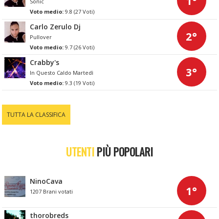
1°
Sonic
Voto medio:
9.8 (27 Voti)
Carlo Zerulo Dj
2°
Pullover
Voto medio:
9.7 (26 Voti)
Crabby's
3°
In Questo Caldo Martedì
Voto medio:
9.3 (19 Voti)
TUTTA LA CLASSIFICA
UTENTI
PIÙ POPOLARI
NinoCava
1°
1207 Brani votati
thorobreds