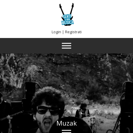
Login
|
Registrati
Muzak