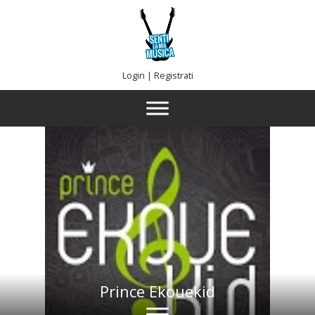
Login
|
Registrati
Prince Ekouekid