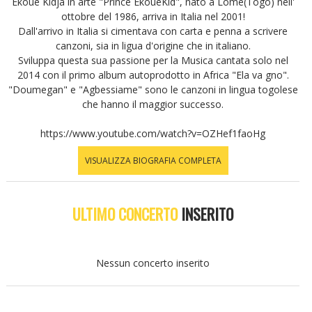
Ekoue Kidja in arte "Prince EkoueKid", nato a Lomè(Togo) nell'
ottobre del 1986, arriva in Italia nel 2001!
Dall'arrivo in Italia si cimentava con carta e penna a scrivere
canzoni, sia in ligua d'origine che in italiano.
Sviluppa questa sua passione per la Musica cantata solo nel
2014 con il primo album autoprodotto in Africa "Ela va gno".
"Doumegan" e "Agbessiame" sono le canzoni in lingua togolese
che hanno il maggior successo.
https://www.youtube.com/watch?v=OZHef1faoHg
VISUALIZZA BIOGRAFIA COMPLETA
ULTIMO CONCERTO
INSERITO
Nessun concerto inserito