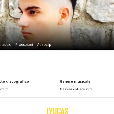
i audio
Produzioni
Videoclip
tto discografico
Genere musicale
tratto
Classica
▸ Musica sacra
LYUCAS