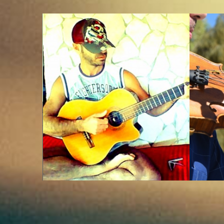
Classica
▸ Musica sacra
Classica