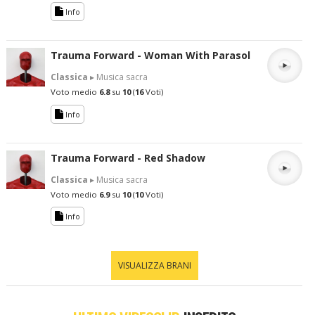
Info
Trauma Forward - Woman With Parasol
Classica
▸ Musica sacra
Voto medio
6.8
su
10
(
16
Voti)
Info
Trauma Forward - Red Shadow
Classica
▸ Musica sacra
Voto medio
6.9
su
10
(
10
Voti)
Info
VISUALIZZA BRANI