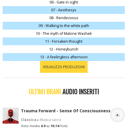
06 - Gate in sight
07 - Aesthesys
08 - Rendezvous
09 - Walking to the white path
10 - The myth of Malone Washek
11 - Forsaken thought
12 - Honeybunch
13 - A feelingless afternoon
VISUALIZZA PRODUZIONI
ULTIMI BRANI
AUDIO INSERITI
Trauma Forward - Sense Of Consciousness
Classica
▸ Musica sacra
Voto medio
6.9
su
10
(
14
Voti)