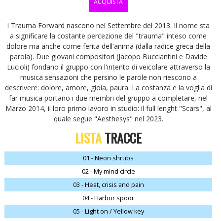
ACQUISTA
I Trauma Forward nascono nel Settembre del 2013. Il nome sta
a significare la costante percezione del "trauma" inteso come
dolore ma anche come ferita dell'anima (dalla radice greca della
parola). Due giovani compositori (Jacopo Bucciantini e Davide
Lucioli) fondano il gruppo con l'intento di veicolare attraverso la
musica sensazioni che persino le parole non riescono a
descrivere: dolore, amore, gioia, paura. La costanza e la voglia di
far musica portano i due membri del gruppo a completare, nel
Marzo 2014, il loro primo lavoro in studio: il full lenght "Scars", al
quale segue "Aesthesys" nel 2023.
LISTA
TRACCE
01 - Neon shrubs
02 - My mind circle
03 - Heat, crisis and pain
04 - Harbor spoor
05 - Light on / Yellow key