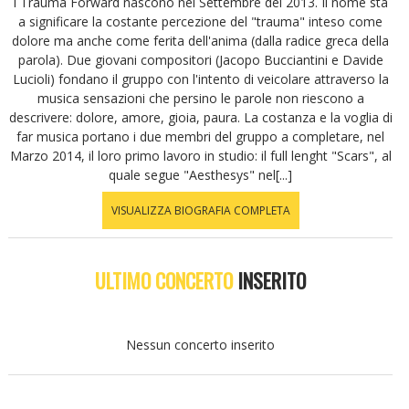
I Trauma Forward nascono nel Settembre del 2013. Il nome sta
a significare la costante percezione del "trauma" inteso come
dolore ma anche come ferita dell'anima (dalla radice greca della
parola). Due giovani compositori (Jacopo Bucciantini e Davide
Lucioli) fondano il gruppo con l'intento di veicolare attraverso la
musica sensazioni che persino le parole non riescono a
descrivere: dolore, amore, gioia, paura. La costanza e la voglia di
far musica portano i due membri del gruppo a completare, nel
Marzo 2014, il loro primo lavoro in studio: il full lenght "Scars", al
quale segue "Aesthesys" nel[...]
VISUALIZZA BIOGRAFIA COMPLETA
ULTIMO CONCERTO
INSERITO
Nessun concerto inserito