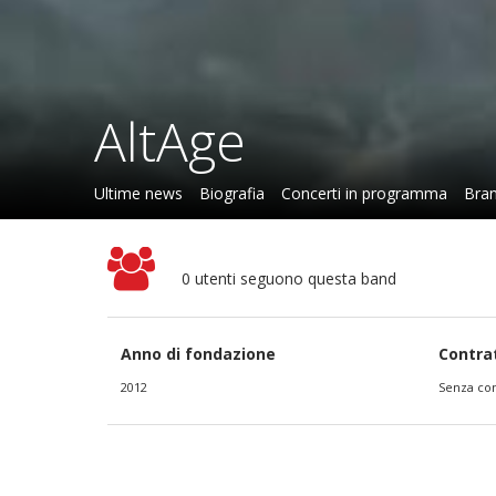
AltAge
Ultime news
Biografia
Concerti in programma
Bran
0 utenti seguono questa band
Anno di fondazione
Contra
2012
Senza con