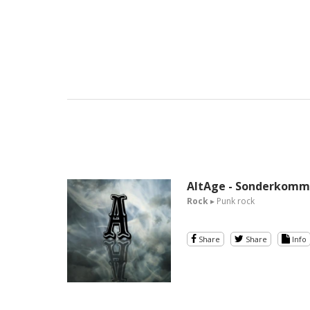
AltAge - Sonderkom
Rock
▸ Punk rock
Share
Share
Info