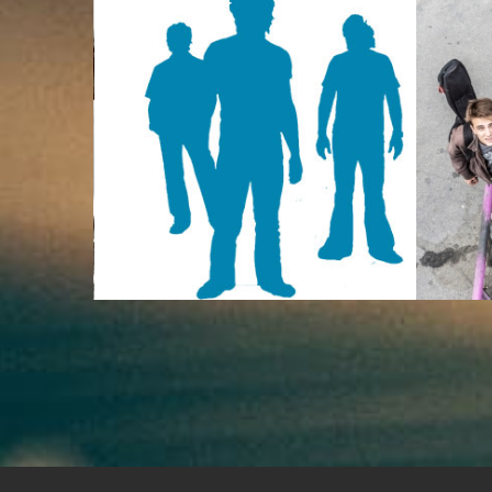
Rock
▸ Punk rock
Rock
▸ P
0
0
1