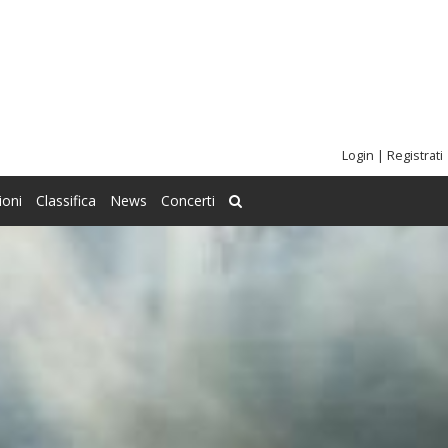
Login
|
Registrati
ioni
Classifica
News
Concerti