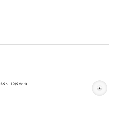
o
6.9
su
10
(
9
Voti)