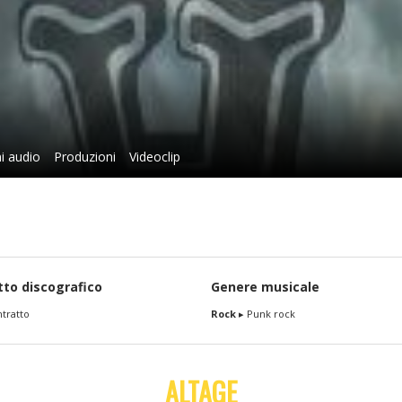
i audio
Produzioni
Videoclip
tto discografico
Genere musicale
tratto
Rock
▸ Punk rock
ALTAGE