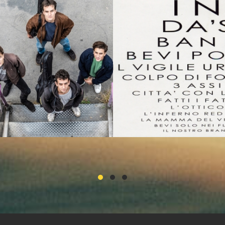
unk rock
Rock
▸ Punk rock
0
0
0