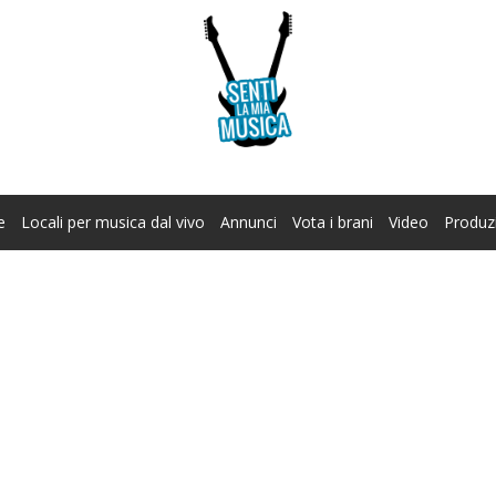
e
Locali per musica dal vivo
Annunci
Vota i brani
Video
Produz