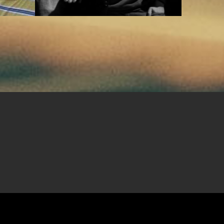
Black music
▸ Rap
Black mus
0
3
0