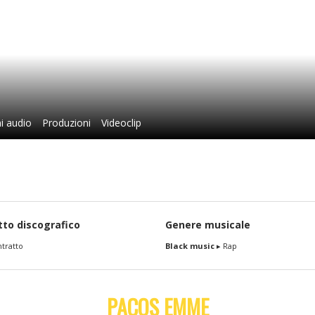
i audio
Produzioni
Videoclip
tto discografico
Genere musicale
tratto
Black music
▸ Rap
PACOS EMME