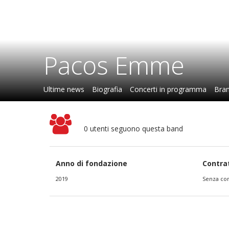
Pacos Emme
Ultime news
Biografia
Concerti in programma
Bran
0 utenti seguono questa band
Anno di fondazione
Contra
2019
Senza con