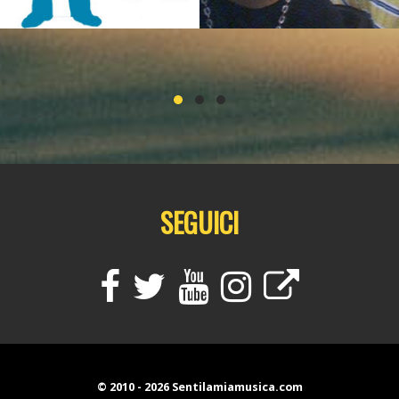
usic
▸ Rap
Black music
▸ Rap
0
0
0
SEGUICI
© 2010 - 2026 Sentilamiamusica.com