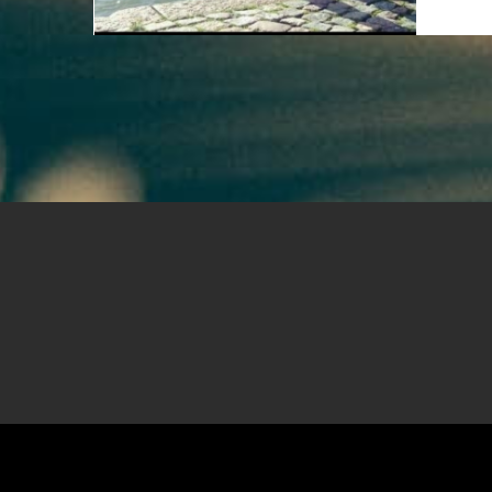
Black music
▸ Rap
Black m
0
6
0