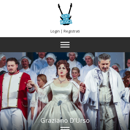
Login
|
Registrati
Graziano D'Urso