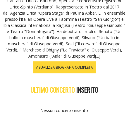
Cantante Lirico - Baritono, operista e concertista: registro di
Lirico-Spinto (Verdiano). Rappresentato in Teatro dal 2017
dall'Agenzia Lirica "Opera Stage" di Paulina Abber. E' in ensemble
presso l'Italian Opera Live a Taormina (Teatro "San Giorgio") e
Ibla Classica International a Ragusa (Teatro "Giuseppe Garibaldi"
e Teatro "Donnafugata"). Ha debuttato i ruoli di Renato ("Un
ballo in maschera" di Giuseppe Verdi), Silvano ("Un ballo in
maschera" di Giuseppe Verdi), Seid ("Il corsaro" di Giuseppe
Verdi), il Marchese d'Obigny ("La Traviata" di Giuseppe Verdi),
Amonasro ("Aida" di Giuseppe Verd[...]
VISUALIZZA BIOGRAFIA COMPLETA
ULTIMO CONCERTO
INSERITO
Nessun concerto inserito