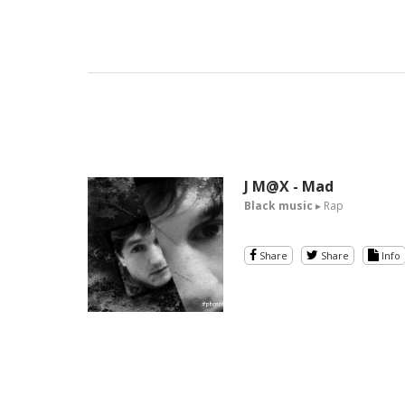
J M@X - Mad
Black music
▸ Rap
Share
Share
Info