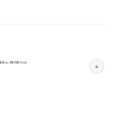
6.9
su
10
(
10
Voti)