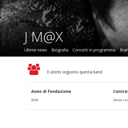
J M@X
Ultime news
Biografia
Concerti in programma
Bran
0 utenti seguono questa band
Anno di fondazione
Contra
2018
Senza con