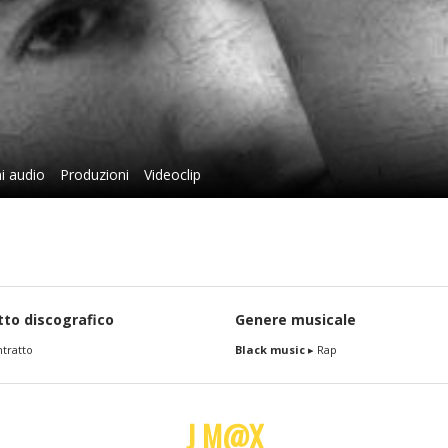
i audio
Produzioni
Videoclip
tto discografico
Genere musicale
tratto
Black music
▸ Rap
J M@X