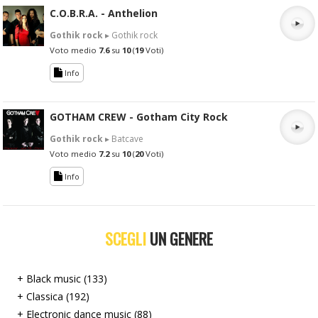
C.O.B.R.A. - Anthelion
Gothik rock
▸ Gothik rock
Voto medio
7.6
su
10
(
19
Voti)
Info
GOTHAM CREW - Gotham City Rock
Gothik rock
▸ Batcave
Voto medio
7.2
su
10
(
20
Voti)
Info
SCEGLI
UN GENERE
+ Black music (133)
+ Classica (192)
+ Electronic dance music (88)