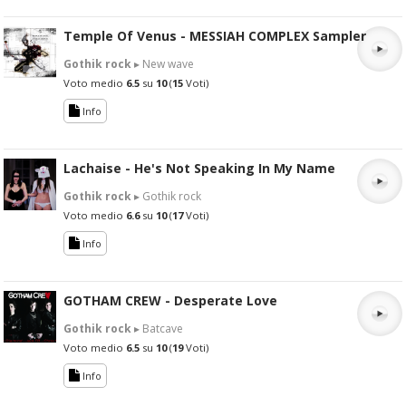
Temple Of Venus - MESSIAH COMPLEX Sampler
Gothik rock
▸ New wave
Voto medio
6.5
su
10
(
15
Voti)
Info
Lachaise - He's Not Speaking In My Name
Gothik rock
▸ Gothik rock
Voto medio
6.6
su
10
(
17
Voti)
Info
GOTHAM CREW - Desperate Love
Gothik rock
▸ Batcave
Voto medio
6.5
su
10
(
19
Voti)
Info