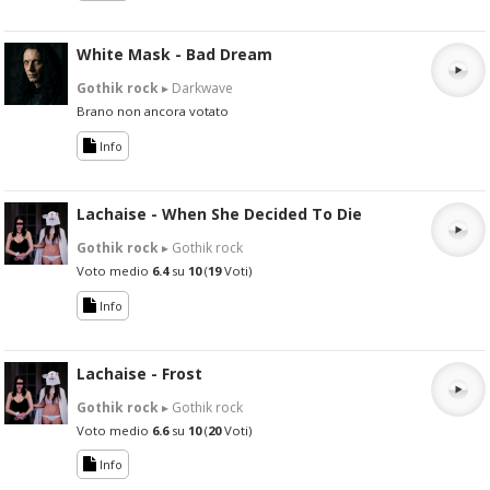
White Mask - Bad Dream
Gothik rock
▸ Darkwave
Brano non ancora votato
Info
Lachaise - When She Decided To Die
Gothik rock
▸ Gothik rock
Voto medio
6.4
su
10
(
19
Voti)
Info
Lachaise - Frost
Gothik rock
▸ Gothik rock
Voto medio
6.6
su
10
(
20
Voti)
Info