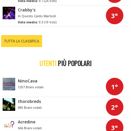
Voto medio:
9.7 (26 Voti)
Crabby's
3°
In Questo Caldo Martedì
Voto medio:
9.3 (19 Voti)
TUTTA LA CLASSIFICA
UTENTI
PIÙ POPOLARI
NinoCava
1°
1207 Brani votati
thorobreds
2°
690 Brani votati
Acredine
3°
666 Brani votati