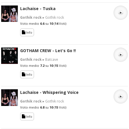
Lachaise - Tuska
Gothik rock
▸ Gothik rock
Voto medio
6.6
su
10
(
14
Voti)
Info
GOTHAM CREW - Let's Go !!
Gothik rock
▸ Batcave
Voto medio
7.2
su
10
(
15
Voti)
Info
Lachaise - Whispering Voice
Gothik rock
▸ Gothik rock
Voto medio
6.8
su
10
(
15
Voti)
Info