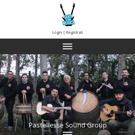
Login
|
Registrati
Pastellesse Sound Group